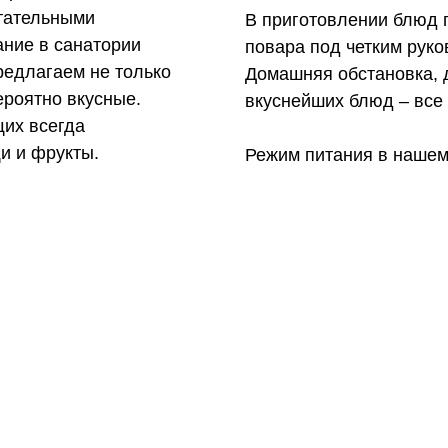
итательными
В приготовлении блюд
ание в санатории
повара под четким руко
редлагаем не только
Домашняя обстановка, 
ероятно вкусные.
вкуснейших блюд – все 
их всегда
и и фрукты.
Режим питания в нашем 