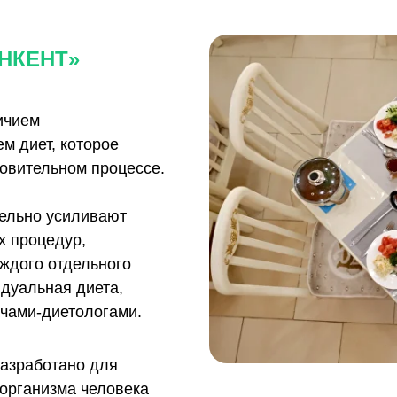
НКЕНТ»
ичием
м диет, которое
овительном процессе.
ельно усиливают
х процедур,
ждого отдельного
дуальная диета,
чами-диетологами.
азработано для
организма человека