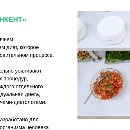
НКЕНТ»
ичием
м диет, которое
овительном процессе.
ельно усиливают
х процедур,
ждого отдельного
дуальная диета,
чами-диетологами.
азработано для
организма человека