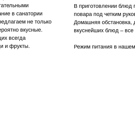
итательными
В приготовлении блюд
ание в санатории
повара под четким руко
редлагаем не только
Домашняя обстановка, 
ероятно вкусные.
вкуснейших блюд – все 
их всегда
и и фрукты.
Режим питания в нашем 